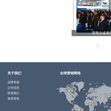
达诚邀您莅临2014年安博会 2014.09.14
普顺达全体
关于我们
全球营销网络
品牌资源
公司信息
联系我们
资质荣誉