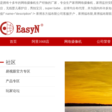
是拥有十多年的网络摄像机生产经验的厂家，专业生产家用网络摄像机，家用监控安防
仪，无线婴儿看护仪，秀拍宝贝，super babe，全球均分布代理，并为国内外许
值!" name="description" />
果博东方福布斯公司客服开户，果博福布斯,果博福布斯联
首页
阿里1668店
网络摄像机
公司荣誉
社区
易视眼官方专区
产品专区
玩家论坛